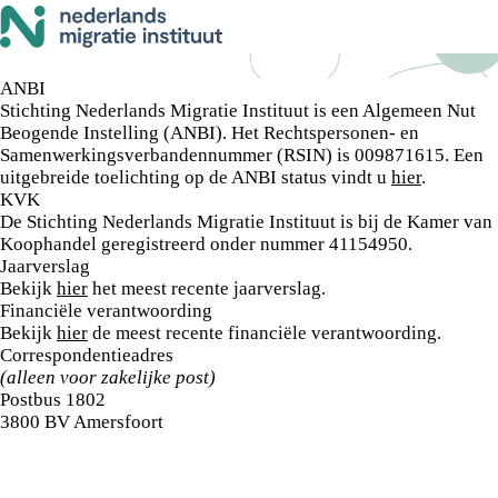
Let op! De informatie op deze website en de NMI portal blijft tot en met
31 december 2026 beschikbaar.
ANBI / KVK / Jaarverslag
ANBI
Stichting Nederlands Migratie Instituut is een Algemeen Nut
Beogende Instelling (ANBI). Het Rechtspersonen- en
Samenwerkingsverbandennummer (RSIN) is 009871615. Een
uitgebreide toelichting op de ANBI status vindt u
hier
.
KVK
De Stichting Nederlands Migratie Instituut is bij de Kamer van
Koophandel geregistreerd onder nummer 41154950.
Jaarverslag
Bekijk
hier
het meest recente jaarverslag.
Financiële verantwoording
Bekijk
hier
de meest recente financiële verantwoording.
Correspondentieadres
(alleen voor zakelijke post)
Postbus 1802
3800 BV Amersfoort