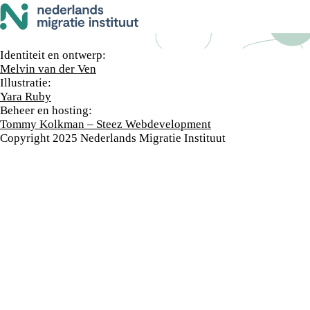
Let op! De informatie op deze website en de NMI portal blijft tot en met
31 december 2026 beschikbaar.
Colofon
Identiteit en ontwerp:
Melvin van der Ven
Illustratie:
Yara Ruby
Beheer en hosting
:
Tommy Kolkman – Steez Webdevelopment
Copyright 2025 Nederlands Migratie Instituut