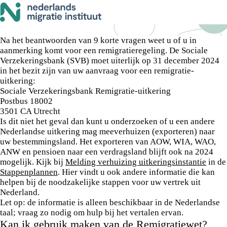
Let op! De informatie op deze website en de NMI portal blijft tot en met
31 december 2026 beschikbaar.
Voorwaarden
Na het beantwoorden van 9 korte vragen weet u of u in
aanmerking komt voor een remigratieregeling. De Sociale
Verzekeringsbank (SVB) moet uiterlijk op 31 december 2024
in het bezit zijn van uw aanvraag voor een remigratie-
uitkering:
Sociale Verzekeringsbank Remigratie-uitkering
Postbus 18002
3501 CA Utrecht
Is dit niet het geval dan kunt u onderzoeken of u een andere
Nederlandse uitkering mag meeverhuizen (exporteren) naar
uw bestemmingsland. Het exporteren van AOW, WIA, WAO,
ANW en pensioen naar een verdragsland blijft ook na 2024
mogelijk. Kijk bij
Melding verhuizing uitkeringsinstantie
in de
Stappenplannen
. Hier vindt u ook andere informatie die kan
helpen bij de noodzakelijke stappen voor uw vertrek uit
Nederland.
Let op
: de informatie is alleen beschikbaar in de Nederlandse
taal; vraag zo nodig om hulp bij het vertalen ervan.
Kan ik gebruik maken van de Remigratiewet?